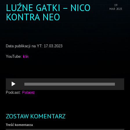
LUŹNE GATKI – NICO
19
MAR 2023
KONTRA NEO
Data publikacji na YT: 17.03.2023
YouTube:
klik
Odtwarzacz
plików
dźwiękowych
Podcast:
Pobierz
ZOSTAW KOMENTARZ
Treść komentarza