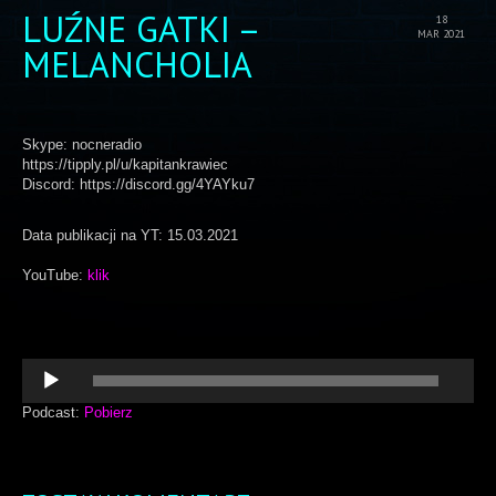
LUŹNE GATKI –
18
MAR 2021
MELANCHOLIA
Skype: nocneradio
https://tipply.pl/u/kapitankrawiec
Discord: https://discord.gg/4YAYku7
Data publikacji na YT: 15.03.2021
YouTube:
klik
Odtwarzacz
plików
dźwiękowych
Podcast:
Pobierz