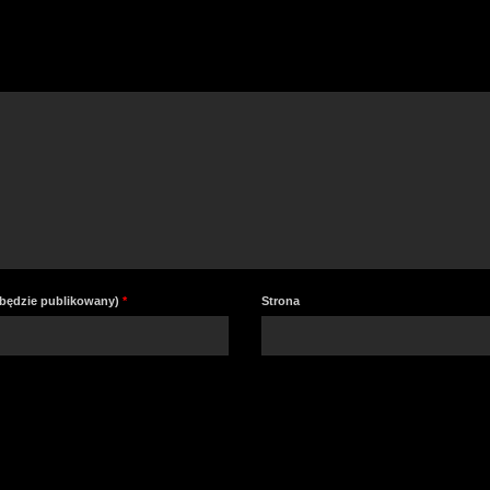
a
z
lu
zm
gł
e będzie publikowany)
*
Strona