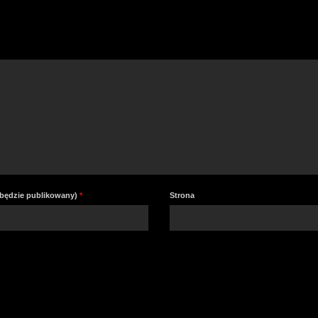
a
z
lu
zm
gł
e będzie publikowany)
*
Strona