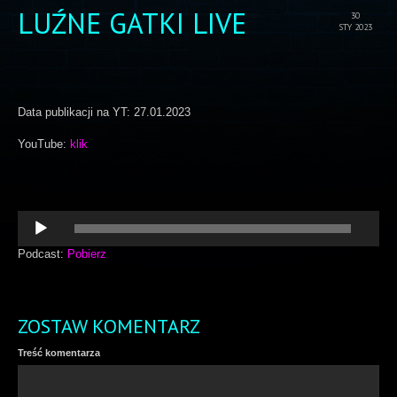
LUŹNE GATKI LIVE
30
STY 2023
Data publikacji na YT: 27.01.2023
YouTube:
klik
Odtwarzacz
plików
dźwiękowych
Podcast:
Pobierz
ZOSTAW KOMENTARZ
Treść komentarza