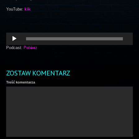
YouTube:
klik
Odtwarzacz
plików
dźwiękowych
Podcast:
Pobierz
ZOSTAW KOMENTARZ
Treść komentarza