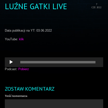
LUŹNE GATKI LIVE
7
CZE 2022
Data publikacji na YT: 03.06.2022
YouTube:
klik
Odtwarzacz
plików
dźwiękowych
Podcast:
Pobierz
ZOSTAW KOMENTARZ
Treść komentarza