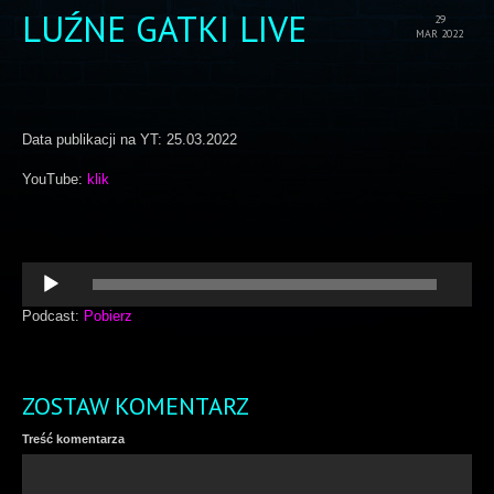
LUŹNE GATKI LIVE
29
MAR 2022
Data publikacji na YT: 25.03.2022
YouTube:
klik
Odtwarzacz
plików
dźwiękowych
Podcast:
Pobierz
ZOSTAW KOMENTARZ
Treść komentarza