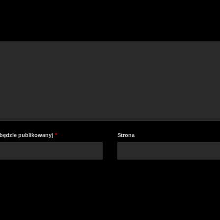
a
z
lu
zm
gł
e będzie publikowany)
*
Strona