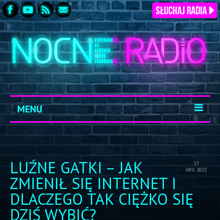
MENU
START
ARCHIWUM
LUŹNE GATKI – JAK
17
GRU 2022
KONTAKT
ZMIENIŁ SIĘ INTERNET I
DLACZEGO TAK CIĘŻKO SIĘ
LOGOWANIE
DZIŚ WYBIĆ?