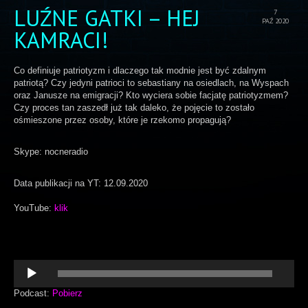
LUŹNE GATKI – HEJ
7
PAŹ 2020
KAMRACI!
Co definiuje patriotyzm i dlaczego tak modnie jest być zdalnym
patriotą? Czy jedyni patrioci to sebastiany na osiedlach, na Wyspach
oraz Janusze na emigracji? Kto wyciera sobie facjatę patriotyzmem?
Czy proces tan zaszedł już tak daleko, że pojęcie to zostało
ośmieszone przez osoby, które je rzekomo propagują?
Skype: nocneradio
Data publikacji na YT: 12.09.2020
YouTube:
klik
Odtwarzacz
plików
dźwiękowych
Podcast:
Pobierz