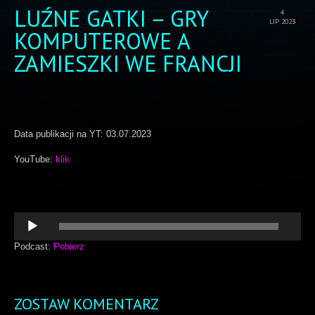
LUŹNE GATKI – GRY
4
LIP 2023
KOMPUTEROWE A
ZAMIESZKI WE FRANCJI
Data publikacji na YT: 03.07.2023
YouTube:
klik
Odtwarzacz
plików
dźwiękowych
Podcast:
Pobierz
ZOSTAW KOMENTARZ