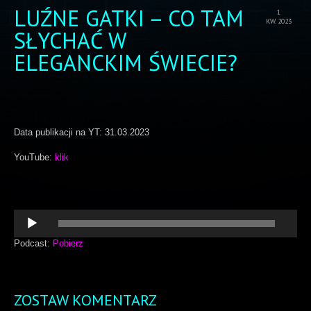
LUŹNE GATKI – CO TAM
1
KW. 2023
SŁYCHAĆ W
ELEGANCKIM ŚWIECIE?
Data publikacji na YT: 31.03.2023
YouTube:
klik
Odtwarzacz
plików
dźwiękowych
Podcast:
Pobierz
ZOSTAW KOMENTARZ