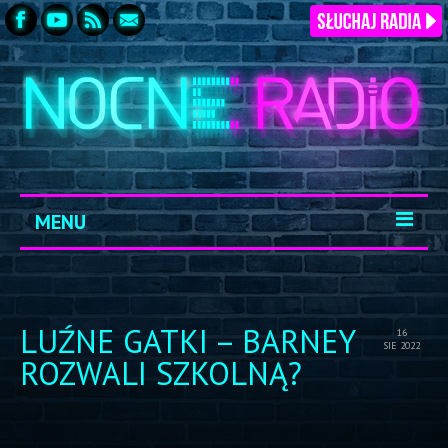
MENU
START
ARCHIWUM
LUŹNE GATKI – BARNEY
16
SIE 2022
KONTAKT
ROZWALI SZKOLNĄ?
LOGOWANIE