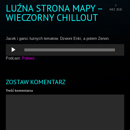
LUŹNA STRONA MAPY –
7
WRZ 2020
WIECZORNY CHILLOUT
Jacek i garsc luznych tematow. Dzwoni Enki, a potem Zenon.
Odtwarzacz
plików
dźwiękowych
Podcast:
Pobierz
ZOSTAW KOMENTARZ
Treść komentarza