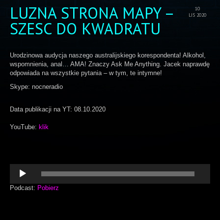
LUZNA STRONA MAPY –
10
LIS 2020
SZESC DO KWADRATU
Urodzinowa audycja naszego australijskiego korespondenta! Alkohol,
wspomnienia, anal… AMA! Znaczy Ask Me Anything. Jacek naprawdę
odpowiada na wszystkie pytania – w tym, te intymne!
Skype: nocneradio
Data publikacji na YT: 08.10.2020
YouTube:
klik
Odtwarzacz
plików
dźwiękowych
Podcast:
Pobierz