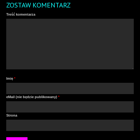
ZOSTAW KOMENTARZ
Treść komentarza
Imię
*
eMail (nie będzie publikowany)
*
Strona