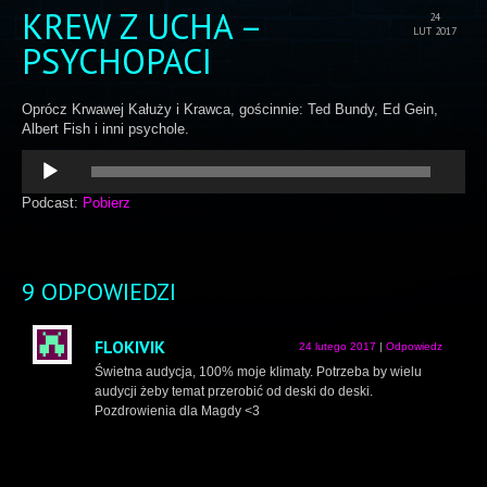
KREW Z UCHA –
24
LUT 2017
PSYCHOPACI
Oprócz Krwawej Kałuży i Krawca, gościnnie: Ted Bundy, Ed Gein,
Albert Fish i inni psychole.
Odtwarzacz
plików
dźwiękowych
Podcast:
Pobierz
9 ODPOWIEDZI
FLOKIVIK
24 lutego 2017
|
Odpowiedz
Świetna audycja, 100% moje klimaty. Potrzeba by wielu
audycji żeby temat przerobić od deski do deski.
Pozdrowienia dla Magdy <3