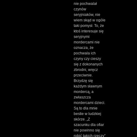
nie pochwalał
czynów
seryjniaków, nie
wiem skąd w ogóle
taki pomysł. To, że
ktoś interesuje się
seryjnymi
mordercami nie
oznacza, że
pochwala ich
czyny czy cieszy
się z dokonanych
zbrodni, wręcz
przeciwnie.
Brzydzę się
każdym sławnym
mordercą, a
zwłaszcza
mordercami dzieci.
Są to dla mnie
bestie w ludzkiej
skórze. „Z
szacunku dla ofiar
nie powinno się
robić takich rzeczy”