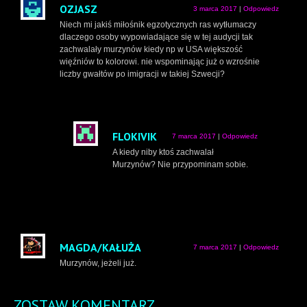
OZJASZ
3 marca 2017
|
Odpowiedz
Niech mi jakiś miłośnik egzotycznych ras wytłumaczy
dlaczego osoby wypowiadające się w tej audycji tak
zachwalały murzynów kiedy np w USA większość
więźniów to kolorowi. nie wspominając już o wzrośnie
liczby gwałtów po imigracji w takiej Szwecji?
FLOKIVIK
7 marca 2017
|
Odpowiedz
A kiedy niby ktoś zachwalał
Murzynów? Nie przypominam sobie.
MAGDA/KAŁUŻA
7 marca 2017
|
Odpowiedz
Murzynów, jeżeli już.
ZOSTAW KOMENTARZ