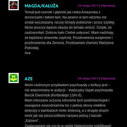
MAGDA/KAŁUŻA
24 lutego 2017
|
Odpowiedz
Temat jest szeroki i głęboki jak rzeka Amazonka z
dorzeczami i takimi tam. Na pewno w tym odcinku nie
został wyczerpany, raczej liźnięty pobieżnie i przez szybkę.
Może jeszcze będzie okazja do tematu wrócić. Dzięki, że
zadzwoniłaś. Dobrze było Ciebie usłyszeć. Mam nadzieję,
że będziesz dzwoniła częściej. Pozdrowienia wzajemne i
pozdrowienia dla Zenona. Pozdrawiam również Waćpana
Potrzebę.
Ave
AZE
28 lutego 2017
|
Odpowiedz
Moim ulubionym przykładem psychopaty z kultury jest –
nie wspomniany w audycji – tradycyjny śląski psychopata
Bercik Dworniok (Korfantego 13/m 6).
Mam mieszane uczucia odnośnie tych podśmiechujek i
oswajania zwyrodnialców bo z jednej strony niektóre
dowcipy o kanibalach mnie śmieszą, a z drugiej drażni
mnie jak się pieszczotliwie nazywa jedną z kanalii
„Edziem”.
Zastanawiam się czy to w ogóle higienicznie nobilitować