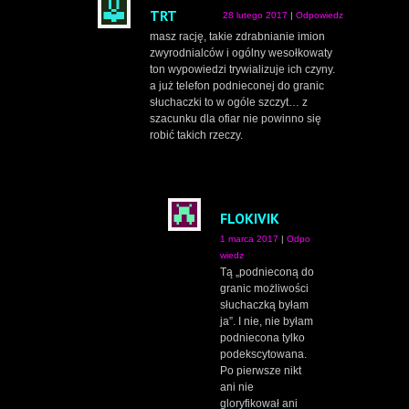
TRT
28 lutego 2017
|
Odpowiedz
masz rację, takie zdrabnianie imion
zwyrodnialców i ogólny wesołkowaty
ton wypowiedzi trywializuje ich czyny.
a już telefon podnieconej do granic
słuchaczki to w ogóle szczyt… z
szacunku dla ofiar nie powinno się
robić takich rzeczy.
FLOKIVIK
1 marca 2017
|
Odpo
wiedz
Tą „podnieconą do
granic możliwości
słuchaczką byłam
ja”. I nie, nie byłam
podniecona tylko
podekscytowana.
Po pierwsze nikt
ani nie
gloryfikował ani