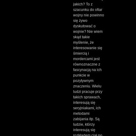
jakich? To z
szacunku do ofiar
wojny nie powinno
się żywo
dyskutować o
wojnie? Nie wiem
skąd takie
myślenie, że
interesowanie się
śmiercią i
mordercami jest
równoznaczne z
fascynacją na ich
punkcie w
pozytywnym
znaczeniu. Wielu
ludzi pracuje przy
takich sprawach,
interesują się
seryjniakami, ich
metodami
zabijania itp. Są
ludzie, którzy
interesują się
rozkładem ciał po