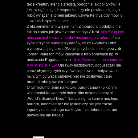
takie kreatury atencją(zresztą podobnie jak polityków), a
jeśli w ogóle się ich wspomina czy nie powinno się tego
robić wyłącznie tonem jakiego używa Kelthuz gdy mówi o
‚lewackich spie**olinach’.
Z eksperymentem więziennym Zimbardo to podobno nie
tak do końca jak pisze znany sceptyk A Król:
http://blog.krol
artur.com/mit-eksperymentu-wieziennego-zimbardo/
ale
życie przynosi wiele przykładów, że ze zwykłych ludzi
wydobywają się bestie(Wołyń przychodzi mi do głowy, dr
Jordan Peterson mówi ciekawie o tych sprawach np. w
podcascie Rogana albo tu:
https://www.youtube.com/watc
h?v=iVsyFs8TK1o
Oprawcy nazistowscy dopuszczali się
coraz ohydniejszych czynów stopniowo – motywowani
m.in. tym by(wspaniałomyślnie) nie zostawiać całej
brudnej roboty swoim kolegom.
O tym kolumbijskim narkotyku(burundanga?) o którym
wspomniał Krawiec widziałem film dokumentalny pt.
„World’s Scariest Drug”. Nadaje się na kanwę niezłego
horroru, natomiast też nie jestem czy nie jest trochę
legendy na temat tego narkotyku – podobno na serum
prawdy się nie nadaje.