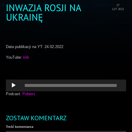
INWAZJA ROSJI NA
27
LUT 2022
UKRAINĘ
Data publikacji na YT: 24.02.2022
YouTube:
klik
Odtwarzacz
plików
dźwiękowych
Podcast:
Pobierz
ZOSTAW KOMENTARZ
Treść komentarza