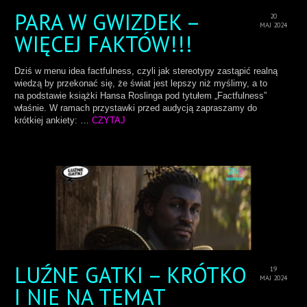
PARA W GWIZDEK –
20
MAJ 2024
WIĘCEJ FAKTÓW!!!
Dziś w menu idea factfulness, czyli jak stereotypy zastąpić realną
wiedzą by przekonać się, że świat jest lepszy niż myślimy, a to
na podstawie książki Hansa Roslinga pod tytułem „Factfulness”
właśnie. W ramach przystawki przed audycją zapraszamy do
krótkiej ankiety: …
CZYTAJ
LUŹNE GATKI – KRÓTKO
19
MAJ 2024
I NIE NA TEMAT