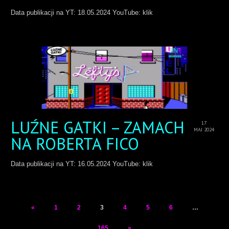
Data publikacji na YT: 18.05.2024 YouTube: klik
LUŹNE GATKI – ZAMACH
17
MAJ 2024
NA ROBERTA FICO
Data publikacji na YT: 16.05.2024 YouTube: klik
«
1
2
3
4
5
6
…
165
»