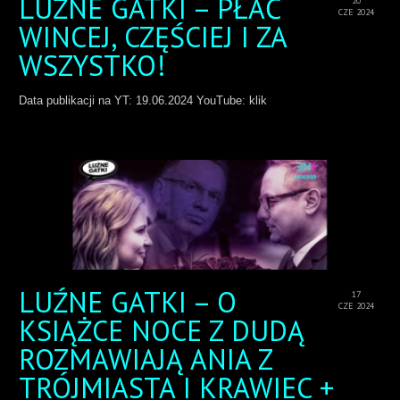
LUŹNE GATKI – PŁAĆ
20
CZE 2024
WINCEJ, CZĘŚCIEJ I ZA
WSZYSTKO!
Data publikacji na YT: 19.06.2024 YouTube: klik
LUŹNE GATKI – O
17
CZE 2024
KSIĄŻCE NOCE Z DUDĄ
ROZMAWIAJĄ ANIA Z
TRÓJMIASTA I KRAWIEC +