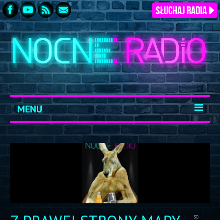
MENU
START
ARCHIWUM
KONTAKT
LOGOWANIE
30