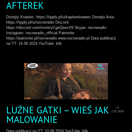
AFTEREK
Donejty Krawiec: https://tipply.pl/u/kapitankrawiec Donejty Ania:
https://tipply.pl/u/nocneradio Discord:
https://discord.com/invite/yCgeQeevX9 Skype: nocneradio
Instagram: nocneradio_official Patronite:
https://patronite.pl/nocneradio www.nocneradio.pl Data publikacji
na YT: 16.06.2024 YouTube: klik
LUŹNE GATKI – WIEŚ JAK
11
CZE 2024
MALOWANIE
Data publikacji na YT: 10.06.2024 YouTube: klik