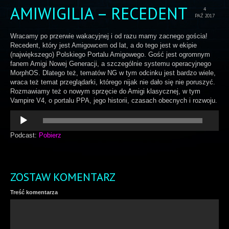
AMIWIGILIA – RECEDENT
4
PAŹ 2017
Wracamy po przerwie wakacyjnej i od razu mamy zacnego gościa!
Recedent, który jest Amigowcem od lat, a do tego jest w ekipie
(największego) Polskiego Portalu Amigowego. Gość jest ogromnym
fanem Amigi Nowej Generacji, a szczególnie systemu operacyjnego
MorphOS. Dlatego też, tematów NG w tym odcinku jest bardzo wiele,
wraca też temat przeglądarki, którego nijak nie dało się nie poruszyć.
Rozmawiamy też o nowym sprzęcie do Amigi klasycznej, w tym
Vampire V4, o portalu PPA, jego historii, czasach obecnych i rozwoju.
Odtwarzacz
plików
dźwiękowych
Podcast:
Pobierz
ZOSTAW KOMENTARZ
Treść komentarza